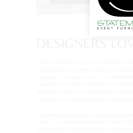
DESIGNERS LO
Lorem ipsum dolor sit amet, consectetur adipi
aliqua. Ut enim ad minim veniam, quis nostrud
consequat. Duis aute irure dolor in reprehenderi
Excepteur sint occaecat cupidatat non proident,
perspiciatis unde omnis iste natus error sit
eaque ipsa quae ab illo inventore veritatis et 
Consectetur adipiscing elit, sed do eiusmod t
veniam, quis nostrud exercitation ullamco labo
reprehenderit in voluptate velit esse cillum do