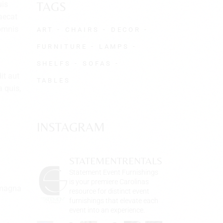
uis
TAGS
caecat
 omnis
ART
CHAIRS
DECOR
FURNITURE
LAMPS
SHELFS
SOFAS
it aut
TABLES
 quis,
INSTAGRAM
STATEMENTRENTALS
Statement Event Furnishings
is your premiere Carolinas
e magna
resource for distinct event
furnishings that elevate each
event into an experience.