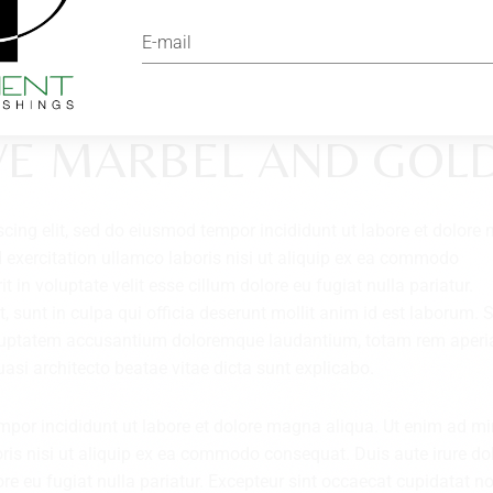
VE MARBEL AND GOL
scing elit, sed do eiusmod tempor incididunt ut labore et dolor
 exercitation ullamco laboris nisi ut aliquip ex ea commodo
t in voluptate velit esse cillum dolore eu fugiat nulla pariatur.
 sunt in culpa qui officia deserunt mollit anim id est laborum. 
 voluptatem accusantium doloremque laudantium, totam rem aper
quasi architecto beatae vitae dicta sunt explicabo.
empor incididunt ut labore et dolore magna aliqua. Ut enim ad m
ris nisi ut aliquip ex ea commodo consequat. Duis aute irure dol
lore eu fugiat nulla pariatur. Excepteur sint occaecat cupidatat n