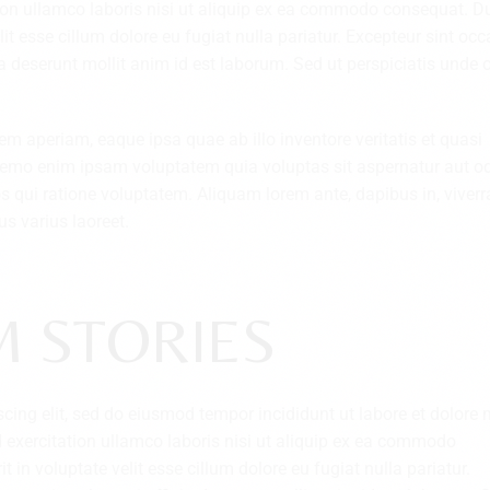
ion ullamco laboris nisi ut aliquip ex ea commodo consequat. D
elit esse cillum dolore eu fugiat nulla pariatur. Excepteur sint oc
ia deserunt mollit anim id est laborum. Sed ut perspiciatis unde
aperiam, eaque ipsa quae ab illo inventore veritatis et quasi
 Nemo enim ipsam voluptatem quia voluptas sit aspernatur aut od
 qui ratione voluptatem. Aliquam lorem ante, dapibus in, viverra
us varius laoreet.
M STORIES
scing elit, sed do eiusmod tempor incididunt ut labore et dolor
 exercitation ullamco laboris nisi ut aliquip ex ea commodo
t in voluptate velit esse cillum dolore eu fugiat nulla pariatur.