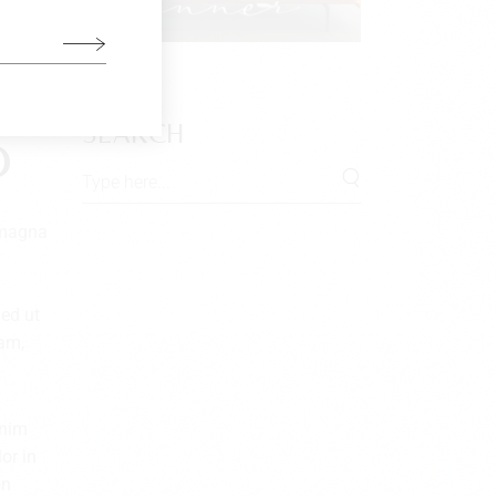
SEARCH
D
e magna
Sed ut
iam,
inim
or in
on