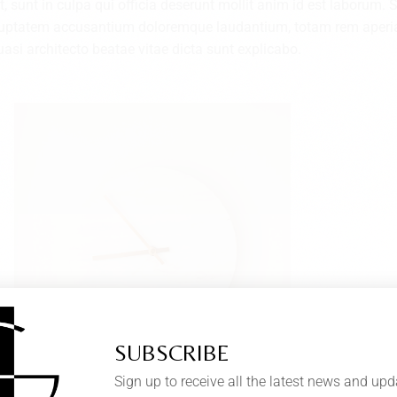
 sunt in culpa qui officia deserunt mollit anim id est laborum. 
 voluptatem accusantium doloremque laudantium, totam rem aper
quasi architecto beatae vitae dicta sunt explicabo.
SUBSCRIBE
Sign up to receive all the latest news and up